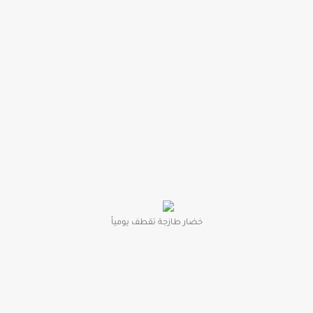
خضار طازجة تقطف يومياً‎